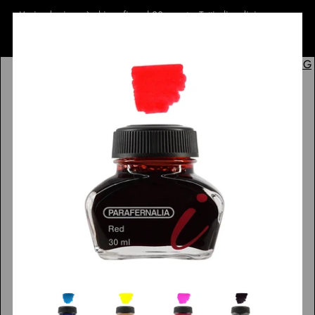
L'azienda rimarrà chiusa fino al 23 agosto. Tutti gli ordini verranno
gestiti a partire dal 24 agosto - The company will be closed until
August 23. All orders will be processed starting on August 24.
ITA
ENG
Carrello
Accedi
Social media